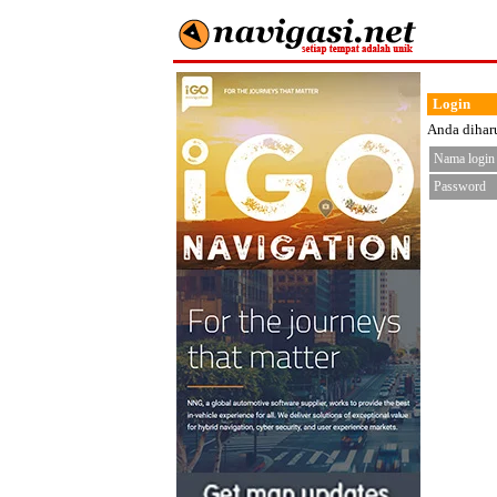
Login
Anda diharu
Nama login
Password
< fo