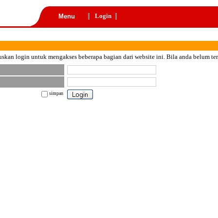
Login
Menu
skan login untuk mengakses beberapa bagian dari website ini. Bila anda belum te
simpan
nt color="black">