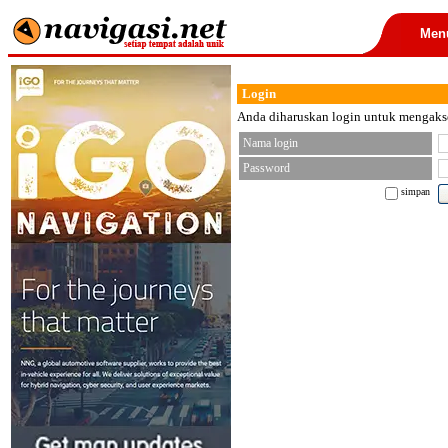
Men
Login
Anda diharuskan login untuk mengakses
Nama login
Password
simpan
< font color="black">