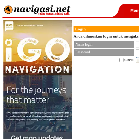
Men
Login
Anda diharuskan login untuk mengakses
Nama login
Password
simpan
< font color="black">