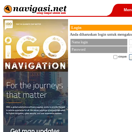
Men
Login
Anda diharuskan login untuk mengakses
Nama login
Password
simpan
< font color="black">