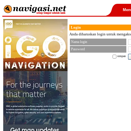
Men
Login
Anda diharuskan login untuk mengakses
Nama login
Password
simpan
< font color="black">