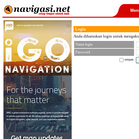
Men
Login
Anda diharuskan login untuk mengakses
Nama login
Password
simpan
< font color="black">