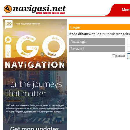
Men
Login
Anda diharuskan login untuk mengakses
Nama login
Password
simpan
< font color="black">