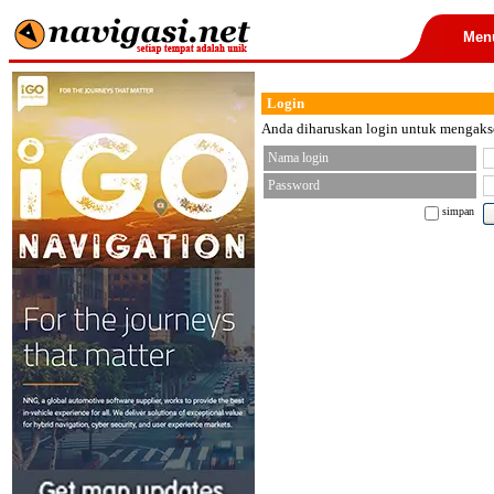
Men
Login
Anda diharuskan login untuk mengakses
Nama login
Password
simpan
< font color="black">