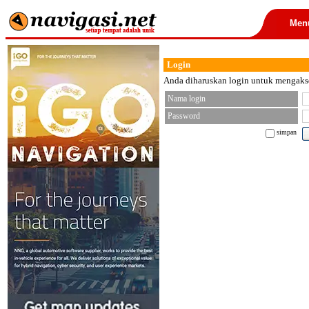
Men
Login
Anda diharuskan login untuk mengakses
Nama login
Password
simpan
< font color="black">