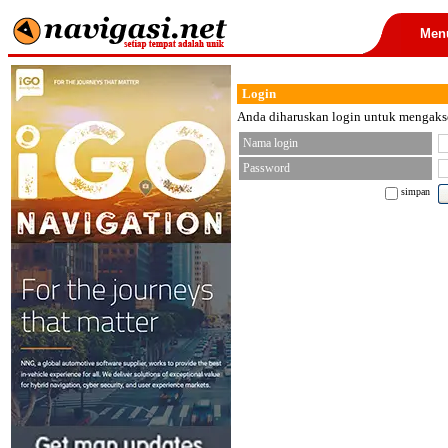
Men
Login
Anda diharuskan login untuk mengakses
Nama login
Password
simpan
< font color="black">