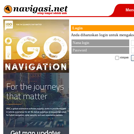
Men
Login
Anda diharuskan login untuk mengakses
Nama login
Password
simpan
< font color="black">