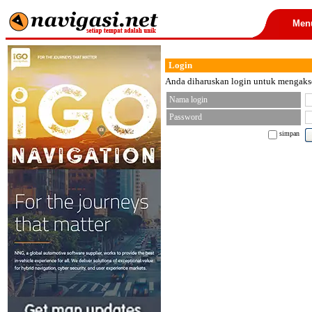
Men
Login
Anda diharuskan login untuk mengakses
Nama login
Password
simpan
< font color="black">