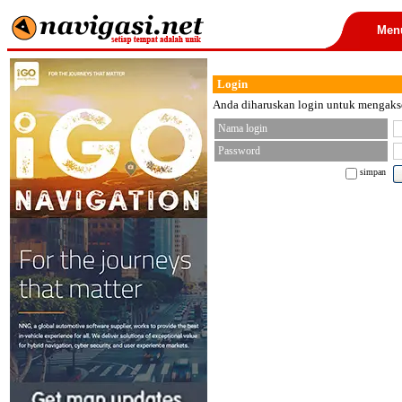
Men
Login
Anda diharuskan login untuk mengakses
Nama login
Password
simpan
< font color="black">