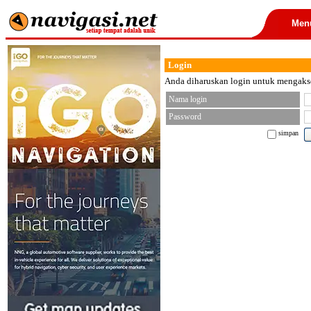
Men
Login
Anda diharuskan login untuk mengakses
Nama login
Password
simpan
< font color="black">