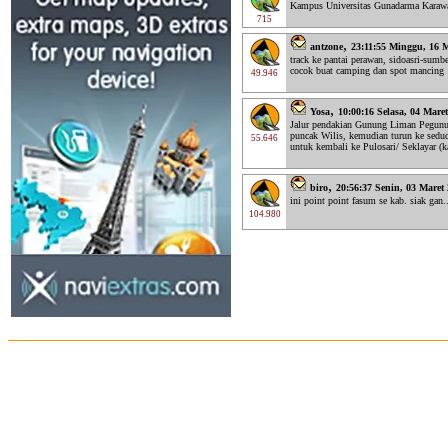
Kampus Universitas Gunadarma Karawa
715
,
antzone
23:11:55 Minggu, 16 
track ke pantai perawan, sidoasri-sum
cocok buat camping dan spot mancing
49.946
,
Yosa
10:00:16 Selasa, 04 Mare
Jalur pendakian Gunung Liman Pegunun
puncak Wilis, kemudian turun ke sedu
55.646
untuk kembali ke Pulosari/ Seklayar (k
,
biro
20:56:37 Senin, 03 Maret
ini point point fasum se kab. siak gan
104.980