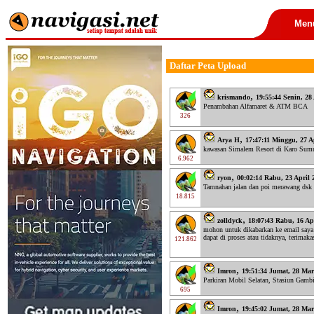
Men
Daftar Peta Upload
,
krismando
19:55:44 Senin, 28
Penambahan Alfamaret & ATM BCA
326
,
Arya H
17:47:11 Minggu, 27 A
kawasan Simalem Resort di Karo Sumut.
6.962
,
ryon
00:02:14 Rabu, 23 April 
Tamnahan jalan dan poi merawang dsk
18.815
,
zolldyck
18:07:43 Rabu, 16 Ap
mohon untuk dikabarkan ke email saya 
dapat di proses atau tidaknya, terimaka
121.862
,
Imron
19:51:34 Jumat, 28 Mar
Parkiran Mobil Selatan, Stasiun Gambi
695
,
Imron
19:45:02 Jumat, 28 Mar