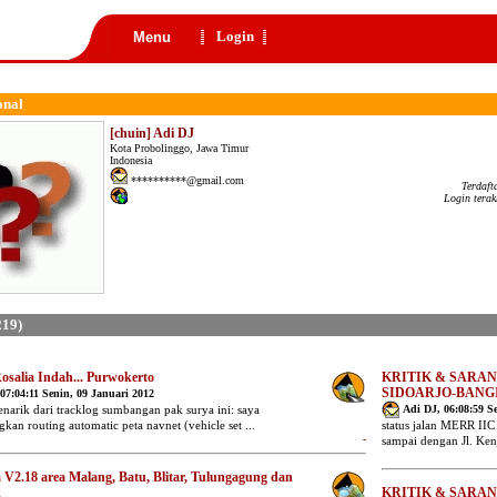
Login
Menu
onal
[chuin] Adi DJ
Kota Probolinggo, Jawa Timur
Indonesia
**********@gmail.com
Terdaft
Login terak