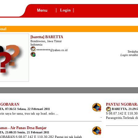
Login
Menu
onal
[baretta] BARETTA
Bondowoso, Jawa Timur
Indonesia
*********@yahoo.co.id
Terdaft
Login terakh