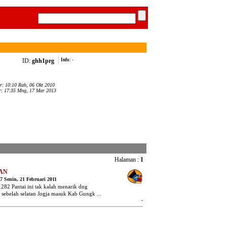
ID:
ghh1prg
Info:
-
ar: 10:10 Rab, 06 Okt 2010
ir: 17:35 Mng, 17 Mar 2013