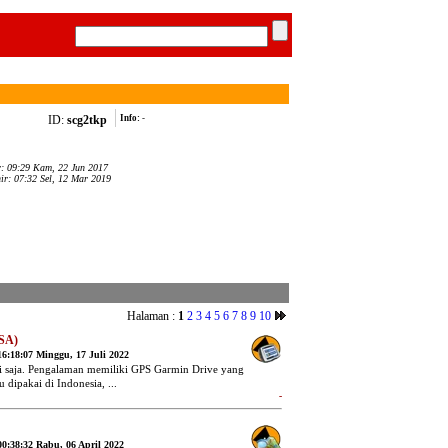
ID:
scg2tkp
Info:
-
r: 09:29 Kam, 22 Jun 2017
hir: 07:32 Sel, 12 Mar 2019