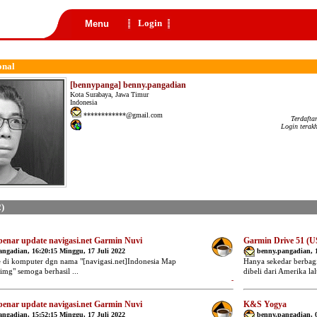
Login
Menu
onal
[bennypanga] benny.pangadian
Kota Surabaya, Jawa Timur
Indonesia
************@gmail.com
Terdafta
Login terak