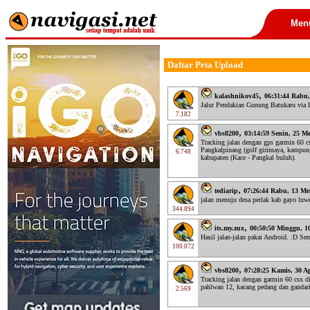
Men
Daftar Peta Upload
,
kalashnikov45
06:31:44 Rabu,
Jalur Pendakian Gunung Batukaru via 
7.182
,
vbs8200
03:14:59 Senin, 25 Me
Tracking jalan dengan gps garmin 60 c
Pangkalpinang (golf girimaya, kampung
6.748
kabupaten (Kace - Pangkal buluh).
,
tediarip
07:26:44 Rabu, 13 Me
jalan menuju desa perlak kab gayo luw
344.894
,
its.my.zux
00:50:50 Minggu, 1
Hasil jalan-jalan pakai Android. :D 
100.072
,
vbs8200
07:28:25 Kamis, 30 Ap
Tracking jalan dengan garmin 60 csx di
pahlwan 12, kacang pedang dan gandari
2.569