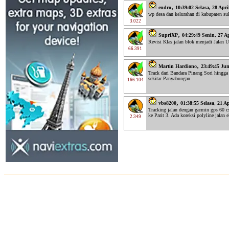
,
endro
10:39:02 Selasa, 28 Apri
wp desa dan kelurahan di kabupaten su
3.022
,
SupriXP
04:29:49 Senin, 27 A
Revisi Klas jalan blok menjadi Jalan 
66.391
,
Martin Hardiono
23:49:45 Jum
Track dari Bandara Pinang Sori hingg
sekitar Panyabungan
166.104
,
vbs8200
01:38:55 Selasa, 21 A
Tracking jalan dengan garmin gps 60 c
ke Parit 3. Ada koreksi polyline jalan 
2.349